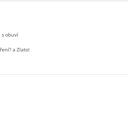
 s obuví
ření? a Zlato!