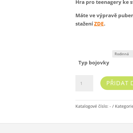
Hra pro teenagery ke s
Máte ve výpravě puberť
stažení
ZDE
.
Typ bojovky
Zlaté
PŘIDAT 
doly
v
Jílovém
Katalogové číslo:
-
Kategori
množství