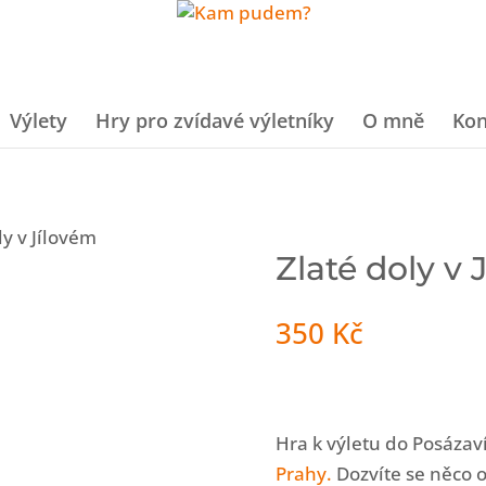
Výlety
Hry pro zvídavé výletníky
O mně
Kon
ly v Jílovém
Zlaté doly v 
350
Kč
Hra k výletu do Posázaví
Prahy.
Dozvíte se něco o 