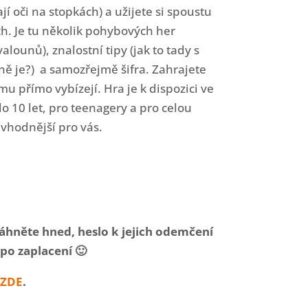
í oči na stopkách) a užijete si spoustu
ch. Je tu několik pohybových her
valounů), znalostní tipy (jak to tady s
ně je?) a samozřejmě šifra. Zahrajete
mu přímo vybízejí. Hra je k dispozici ve
do 10 let, pro teenagery a pro celou
jvhodnější pro vás.
táhněte hned, heslo k jejich odemčení
po zaplacení 🙂
ZDE
.