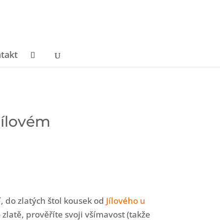
takt
Jílovém
, do zlatých štol kousek od
Jílového u
zlatě, prověříte svoji všímavost (takže