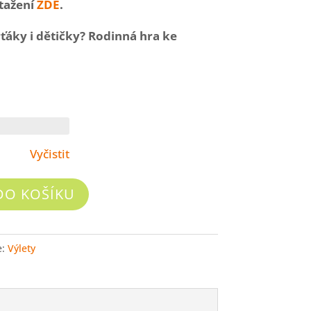
tažení
ZDE
.
áky i dětičky? Rodinná hra ke
Vyčistit
DO KOŠÍKU
e:
Výlety