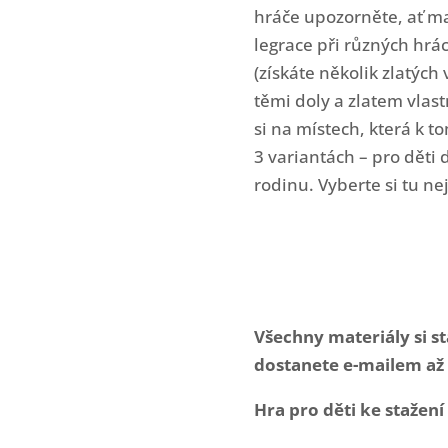
hráče upozorněte, ať maj
legrace při různých hrá
(získáte několik zlatých 
těmi doly a zlatem vlast
si na místech, která k to
3 variantách – pro děti 
rodinu. Vyberte si tu ne
Všechny materiály si s
dostanete e-mailem až 
Hra pro děti ke stažení