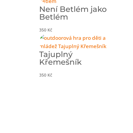
Není Betlém jako
Betlém
350
Kč
Tajuplný
Křemešník
350
Kč
Nové výlety rovnou