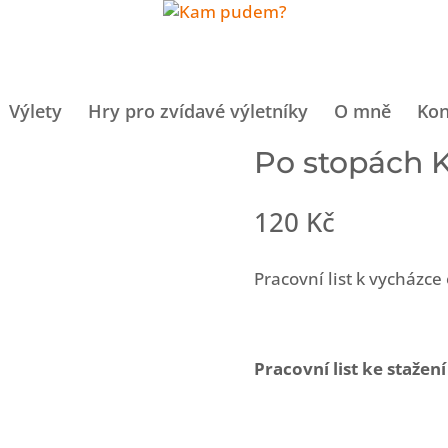
Výlety
Hry pro zvídavé výletníky
O mně
Kon
Po stopách K
120
Kč
Pracovní list k vycházce
Pracovní list ke stažen