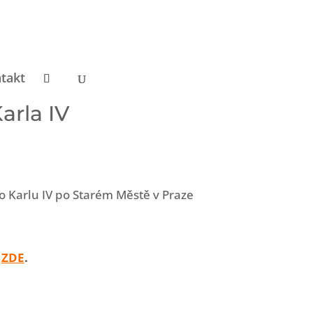
takt
arla IV
 o Karlu IV po Starém Městě v Praze
í
ZDE
.