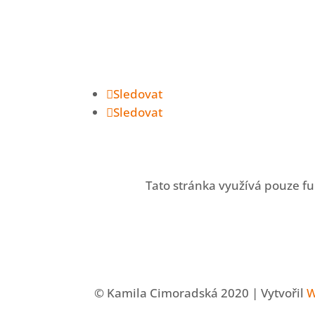
do e-mailu
Dám vám vědět vždy, když
nasbírám zase pár nových tipů.
Sledovat
Sledovat
Tato stránka využívá pouze fu
© Kamila Cimoradská 2020 | Vytvořil
W