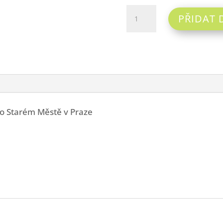
Po
PŘIDAT 
stopách
Karla
IV
množství
 po Starém Městě v Praze