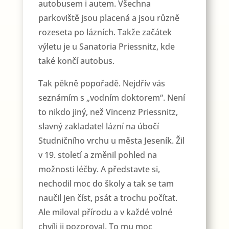
autobusem i autem. Všechna
parkoviště jsou placená a jsou různě
rozeseta po lázních. Takže začátek
výletu je u Sanatoria Priessnitz, kde
také končí autobus.
Tak pěkně popořadě. Nejdřív vás
seznámím s „vodním doktorem“. Není
to nikdo jiný, než Vincenz Priessnitz,
slavný zakladatel lázní na úbočí
Studničního vrchu u města Jeseník. Žil
v 19. století a změnil pohled na
možnosti léčby. A představte si,
nechodil moc do školy a tak se tam
naučil jen číst, psát a trochu počítat.
Ale miloval přírodu a v každé volné
chvíli ji pozoroval. To mu moc