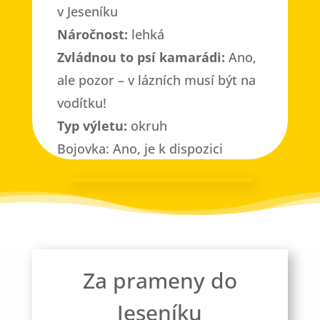
v Jeseníku
Náročnost:
lehká
Zvládnou to psí kamarádi:
Ano,
ale pozor – v lázních musí být na
vodítku!
Typ výletu:
okruh
Bojovka: Ano, je k dispozici
Za prameny do
Jeseníku