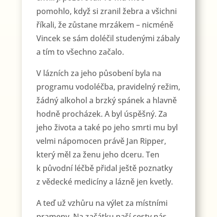
pomohlo, když si zranil žebra a všichni
říkali, že zůstane mrzákem – nicméně
Vincek se sám doléčil studenými zábaly
a tím to všechno začalo.
V lázních za jeho působení byla na
programu vodoléčba, pravidelný režim,
žádný alkohol a brzký spánek a hlavně
hodně procházek. A byl úspěšný. Za
jeho života a také po jeho smrti mu byl
velmi nápomocen právě Jan Ripper,
který měl za ženu jeho dceru. Ten
k původní léčbě přidal ještě poznatky
z vědecké medicíny a lázně jen kvetly.
A teď už vzhůru na výlet za místními
prameny. Na začátku naší cesty nás