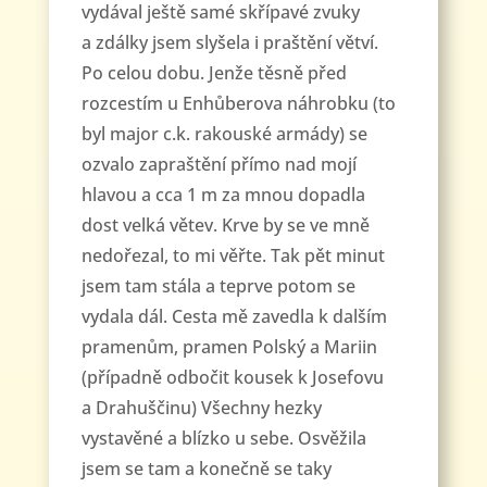
vydával ještě samé skřípavé zvuky
a zdálky jsem slyšela i praštění větví.
Po celou dobu. Jenže těsně před
rozcestím u Enhůberova náhrobku (to
byl major c.k. rakouské armády) se
ozvalo zapraštění přímo nad mojí
hlavou a cca 1 m za mnou dopadla
dost velká větev. Krve by se ve mně
nedořezal, to mi věřte. Tak pět minut
jsem tam stála a teprve potom se
vydala dál. Cesta mě zavedla k dalším
pramenům, pramen Polský a Mariin
(případně odbočit kousek k Josefovu
a Drahuščinu) Všechny hezky
vystavěné a blízko u sebe. Osvěžila
jsem se tam a konečně se taky