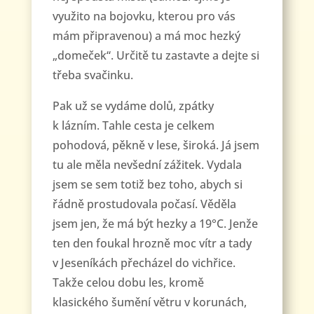
využito na bojovku, kterou pro vás
mám připravenou) a má moc hezký
„domeček“. Určitě tu zastavte a dejte si
třeba svačinku.
Pak už se vydáme dolů, zpátky
k lázním. Tahle cesta je celkem
pohodová, pěkně v lese, široká. Já jsem
tu ale měla nevšední zážitek. Vydala
jsem se sem totiž bez toho, abych si
řádně prostudovala počasí. Věděla
jsem jen, že má být hezky a 19°C. Jenže
ten den foukal hrozně moc vítr a tady
v Jeseníkách přecházel do vichřice.
Takže celou dobu les, kromě
klasického šumění větru v korunách,