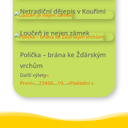
Netradiční dějepis v Kouřimi
Loučeň je nejen zámek
Polička – brána ke Žďárským
vrchům
Další výlety
«
První
«
...
2
3
4
5
6
...
10
...
»
Poslední »