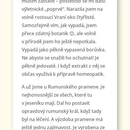
musím zastavit – poštěstilo se mi další
výletnické „poprvé“. Narazila jsem na
volně rostoucí Vraní oko čtyřlisté.
Samozřejmě vím, jak vypadá, jsem
přece zdatný botanik 😊, ale volně
v přírodě jsem ho ještě nepotkala.
Vypadá jako pěkně vypasená borůvka.
Ne abyste se snažili ho ochutnat! Je
pěkně jedovaté. I když extrakt z něj se
občas využívá k přípravě homeopatik.
A už jsme u Rumunského pramene. Je
nejhonosnější ze všech, které tu
v Jeseníku mají. Dal ho postavit
opravdový rumunský král, když tady
byl na léčení. A výzdoba pramene má
ještě jednu zajímavost. Je vyrobena ze