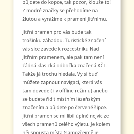
půjdete do kopce, tak pozor, klouže to!
Z modré značky se přehodíme na
žlutou a vyrážíme k prameni Jitřnímu.
Jitřní pramen pro vás bude tak
trošinku záhadou. Turistické značení
vás sice zavede k rozcestníku Nad
Jitřním pramenem, ale pak tam není
žádná klasická odbočka značená KČT.
Takže já trochu hledala. Vy si buď
můžete zapnout navigaci, která vás
tam dovede ( i v offline režimu) anebo
se budete řídit místním lázeňským
značením a půjdete po červené šipce.
Jitřní pramen se mi líbil úplně nejvíc ze
všech pramenů celého výletu. Je kolem
něj spousta místa (samozřejmě je