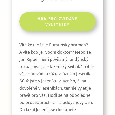
HRA PRO ZVÍDAVÉ
VÝLETNÍKY
Víte že u nás je Rumunský pramen?
A víte kdo je „vodní doktor“? Nebo že
Jan Ripper není pověstný londýnský
rozparovač, ale lázeňský švihák? Tohle
všechno vám ukážu v lázních Jeseník.
Ať už jste v Jeseníku v lázních, či na
dovolené v Jeseníkách, tenhle výlet je
právě pro vás. Hodí se na odpoledne
po procedurách, či na oddychový den.
Do lázní Jeseník se dostanete