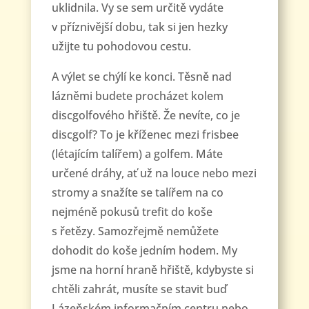
uklidnila. Vy se sem určitě vydáte
v příznivější dobu, tak si jen hezky
užijte tu pohodovou cestu.
A výlet se chýlí ke konci. Těsně nad
lázněmi budete procházet kolem
discgolfového hřiště. Že nevíte, co je
discgolf? To je kříženec mezi frisbee
(létajícím talířem) a golfem. Máte
určené dráhy, ať už na louce nebo mezi
stromy a snažíte se talířem na co
nejméně pokusů trefit do koše
s řetězy. Samozřejmě nemůžete
dohodit do koše jedním hodem. My
jsme na horní hraně hřiště, kdybyste si
chtěli zahrát, musíte se stavit buď
Lázeňském informačním centru nebo