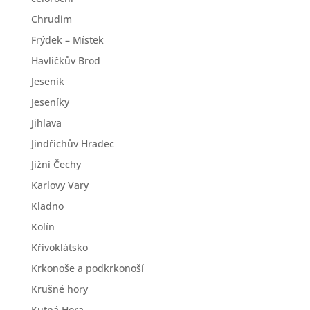
Chrudim
Frýdek – Místek
Havlíčkův Brod
Jeseník
Jeseníky
Jihlava
Jindřichův Hradec
Jižní Čechy
Karlovy Vary
Kladno
Kolín
Křivoklátsko
Krkonoše a podkrkonoší
Krušné hory
Kutná Hora