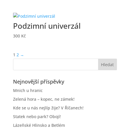
Podzimní univerzál
300
Kč
1
2
→
Nejnovější příspěvky
Mnich u hranic
Zelená hora – kopec, ne zámek!
Kde se u nás nejlíp žije? V Říčanech!
Statek nebo park? Obojí!
Lázeňské Hlinsko a Betlém