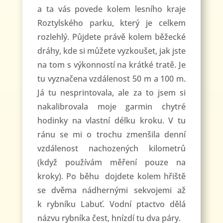
a ta vás povede kolem lesního kraje
Roztylského parku, který je celkem
rozlehlý. Půjdete právě kolem běžecké
dráhy, kde si můžete vyzkoušet, jak jste
na tom s výkonností na krátké tratě. Je
tu vyznačena vzdálenost 50 m a 100 m.
Já tu nesprintovala, ale za to jsem si
nakalibrovala moje garmin chytré
hodinky na vlastní délku kroku. V tu
ránu se mi o trochu zmenšila denní
vzdálenost nachozených kilometrů
(když používám měření pouze na
kroky). Po běhu dojdete kolem hřiště
se dvěma nádhernými sekvojemi až
k rybníku Labuť. Vodní ptactvo dělá
názvu rybníka čest, hnízdí tu dva páry.