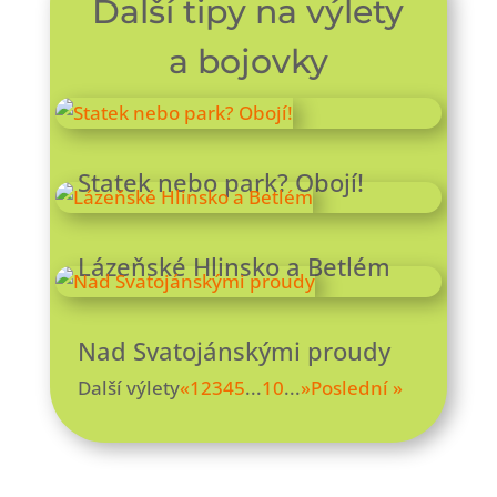
Další tipy na výlety
a bojovky
Statek nebo park? Obojí!
Lázeňské Hlinsko a Betlém
Nad Svatojánskými proudy
Další výlety
«
1
2
3
4
5
...
10
...
»
Poslední »