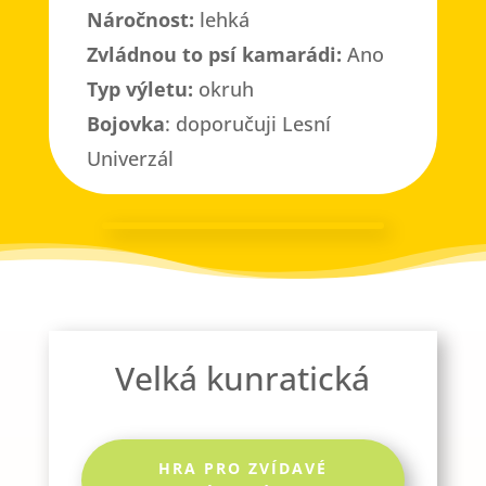
Náročnost:
lehká
Zvládnou to psí kamarádi:
Ano
Typ výletu:
okruh
Bojovka
: doporučuji Lesní
Univerzál
Velká kunratická
HRA PRO ZVÍDAVÉ