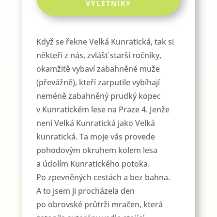
VÝLETNÍKY
Když se řekne Velká Kunratická, tak si
někteří z nás, zvlášť starší ročníky,
okamžitě vybaví zabahněné muže
(převážně), kteří zarputile vybíhají
neméně zabahněný prudký kopec
v Kunratickém lese na Praze 4. Jenže
není Velká Kunratická jako Velká
kunratická. Ta moje vás provede
pohodovým okruhem kolem lesa
a údolím Kunratického potoka.
Po zpevněných cestách a bez bahna.
A to jsem ji procházela den
po obrovské průtrži mračen, která