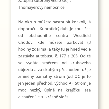
zatopila suterény vedle stojící
Thomayerovy nemocnice.
Na okruh můžete nastoupit kdekoli, já
doporučuji Kunratický dub. Je kousíček
od obchodního centra Westfield
Chodov, kde můžete parkovat (3
hodiny zdarma) a taky tu je hned vedle
zastávka autobusu č. 177 a 203. Od té
se vydáte směrem od kruhového
objezdu a za druhým přechodem už je
zmíněný památný strom (od OC je to
jen jeden přechod, východ A). Strom je
moc hezký, úplně na krajíčku lesa
a značení je tu krásně vidět.