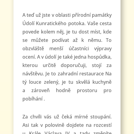
A teď už jste v oblasti přírodní památky
Údolí Kunratického potoka. Vaše cesta
povede kolem něj, je tu dost míst, kde
se můžete podívat až k němu. To
obzvláště menší účastníci výpravy
ocení. A v údolí je také jedna hospůdka,
kterou určitě doporučuji, stojí za
návštěvu. Je to zahradní restaurace Na
tý louce zelený, je tu skvělá kuchyně
a zároveň hodně prostoru pro
pobíhání .
Za chvíli vás už čeká mírné stoupání.
Asi tak v polovině dojdete na rozcestí
u Krále Václava IV a tady změníte