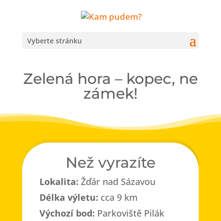
Vyberte stránku
Zelená hora – kopec, ne
zámek!
Než vyrazíte
Lokalita:
Žďár nad Sázavou
Délka výletu:
cca 9 km
Výchozí bod:
Parkoviště Pilák