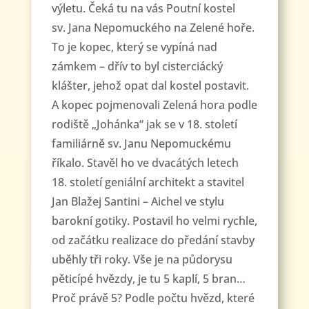
výletu. Čeká tu na vás Poutní kostel
sv. Jana Nepomuckého na Zelené hoře.
To je kopec, který se vypíná nad
zámkem – dřív to byl cisterciácký
klášter, jehož opat dal kostel postavit.
A kopec pojmenovali Zelená hora podle
rodiště „Johánka“ jak se v 18. století
familiárně sv. Janu Nepomuckému
říkalo. Stavěl ho ve dvacátých letech
18. století geniální architekt a stavitel
Jan Blažej Santini – Aichel ve stylu
barokní gotiky. Postavil ho velmi rychle,
od začátku realizace do předání stavby
uběhly tři roky. Vše je na půdorysu
pěticípé hvězdy, je tu 5 kaplí, 5 bran…
Proč právě 5? Podle počtu hvězd, které