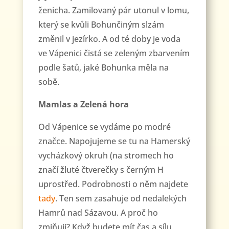
ženicha. Zamilovaný pár utonul v lomu,
který se kvůli Bohunčiným slzám
změnil v jezírko. A od té doby je voda
ve Vápenici čistá se zeleným zbarvením
podle šatů, jaké Bohunka měla na
sobě.
Mamlas a Zelená hora
Od Vápenice se vydáme po modré
značce. Napojujeme se tu na Hamerský
vycházkový okruh (na stromech ho
značí žluté čtverečky s černým H
uprostřed. Podrobnosti o něm najdete
tady
. Ten sem zasahuje od nedalekých
Hamrů nad Sázavou. A proč ho
zmiňuji? Když budete mít čas a sílu,