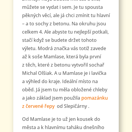
můžete se vydat i sem. Je tu spousta
pěkných věcí, ale já chci zmínit tu hlavní
– a to sochy z betonu. Na okruhu jsou
celkem 4. Ale abyste tu nejlepší potkali,
stačí když se budete držet tohoto
výletu. Modrá značka vás totiž zavede
až k soše Mamlase, která byla první
z těch, které z betonu vytvořil sochař
Michal Olšiak. A u Mamlase je i lavička
a výhled do kraje. Ideální místo na
oběd. Já jsem tu měla obložené chleby
a jako základ jsem použila
pomazánku
z červené řepy
od Slepičárny .
Od Mamlase je to už jen kousek do
města a k hlavnímu taháku dnešního