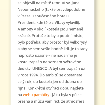
se objevili na místě utonutí sv. Jana
Nepomuckého (takže pravděpodobně
v Praze u současného hotelu
Prezident, kde tělo z Vltavy vylovili).
A ambity v okolí kostela jsou neméně
krásné. Protože to bylo poutní místo,
bylo potřeba, aby prostor byl velkorysý
a aby se sem vešlo hodně lidí. Je to tady
naprosto úžasné – ne nadarmo je
kostel zapsán na seznam světového
dědictví UNESCO. A byl sem zapsán už
v roce 1994. Do ambitů se dostanete
celý rok, do kostela jen od dubna do
října. Konkrétní otvírací dobu najdete
na
webu památky
. Já tu byla v půlce
března a můžu vám říct, že atmosféra