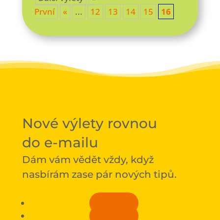
První
«
...
12
13
14
15
16
Nové výlety rovnou
do e-mailu
Dám vám vědět vždy, když
nasbírám zase pár nových tipů.
Sledovat
Sledovat