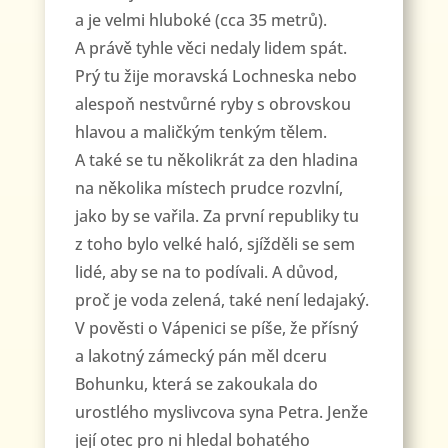
a je velmi hluboké (cca 35 metrů).
A právě tyhle věci nedaly lidem spát.
Prý tu žije moravská Lochneska nebo
alespoň nestvůrné ryby s obrovskou
hlavou a maličkým tenkým tělem.
A také se tu několikrát za den hladina
na několika místech prudce rozvlní,
jako by se vařila. Za první republiky tu
z toho bylo velké haló, sjížděli se sem
lidé, aby se na to podívali. A důvod,
proč je voda zelená, také není ledajaký.
V pověsti o Vápenici se píše, že přísný
a lakotný zámecký pán měl dceru
Bohunku, která se zakoukala do
urostlého myslivcova syna Petra. Jenže
její otec pro ni hledal bohatého