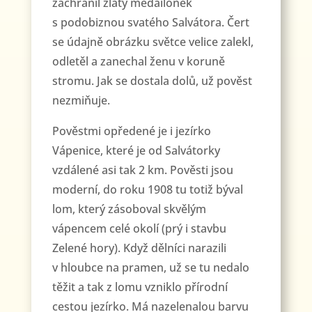
zachránil zlatý medailónek
s podobiznou svatého Salvátora. Čert
se údajně obrázku světce velice zalekl,
odletěl a zanechal ženu v koruně
stromu. Jak se dostala dolů, už pověst
nezmiňuje.
Pověstmi opředené je i jezírko
Vápenice, které je od Salvátorky
vzdálené asi tak 2 km. Pověsti jsou
moderní, do roku 1908 tu totiž býval
lom, který zásoboval skvělým
vápencem celé okolí (prý i stavbu
Zelené hory). Když dělníci narazili
v hloubce na pramen, už se tu nedalo
těžit a tak z lomu vzniklo přírodní
cestou jezírko. Má nazelenalou barvu