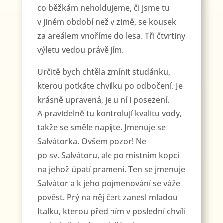
co běžkám neholdujeme, či jsme tu
v jiném období než v zimě, se kousek
za areálem vnoříme do lesa. Tři čtvrtiny
výletu vedou právě jím.
Určitě bych chtěla zmínit studánku,
kterou potkáte chvilku po odbočení. Je
krásně upravená, je u ní i posezení.
A pravidelně tu kontrolují kvalitu vody,
takže se směle napijte. Jmenuje se
Salvátorka. Ovšem pozor! Ne
po sv. Salvátoru, ale po místním kopci
na jehož úpatí pramení. Ten se jmenuje
Salvátor a k jeho pojmenování se váže
pověst. Prý na něj čert zanesl mladou
Italku, kterou před ním v poslední chvíli