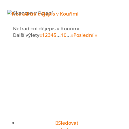
Skanzen v Polabí
Netradiční dějepis v Kouřimi
Další výlety
«
1
2
3
4
5
...
10
...
»
Poslední »
Nové výlety rovnou
do e-mailu
Dám vám vědět vždy, když nasbírám zase
pár nových tipů.
Sledovat