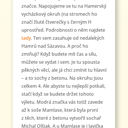
značce. Napojujeme se tu na Hamerský
vycházkový okruh (na stromech ho
značí žluté čtverečky s černým H
uprostřed. Podrobnosti o něm najdete
tady
. Ten sem zasahuje od nedalekých
Hamrů nad Sázavou. A proč ho
zmiňuji? Když budete mít čas a sílu,
můžete se vydat i sem. Je tu spousta
pěkných věcí, ale já chci zmínit tu hlavní
– a to sochy z betonu. Na okruhu jsou
celkem 4. Ale abyste tu nejlepší potkali,
stačí když se budete držet tohoto
výletu. Modrá značka vás totiž zavede
až k soše Mamlase, která byla první
z těch, které z betonu vytvořil sochař
Michal Olšiak. A u Mamlase je i lavička