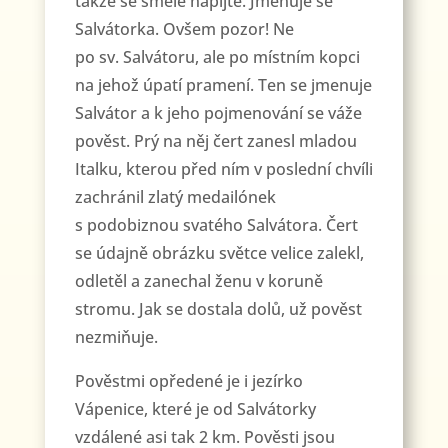
takže se směle napijte. Jmenuje se
Salvátorka. Ovšem pozor! Ne
po sv. Salvátoru, ale po místním kopci
na jehož úpatí pramení. Ten se jmenuje
Salvátor a k jeho pojmenování se váže
pověst. Prý na něj čert zanesl mladou
Italku, kterou před ním v poslední chvíli
zachránil zlatý medailónek
s podobiznou svatého Salvátora. Čert
se údajně obrázku světce velice zalekl,
odletěl a zanechal ženu v koruně
stromu. Jak se dostala dolů, už pověst
nezmiňuje.
Pověstmi opředené je i jezírko
Vápenice, které je od Salvátorky
vzdálené asi tak 2 km. Pověsti jsou