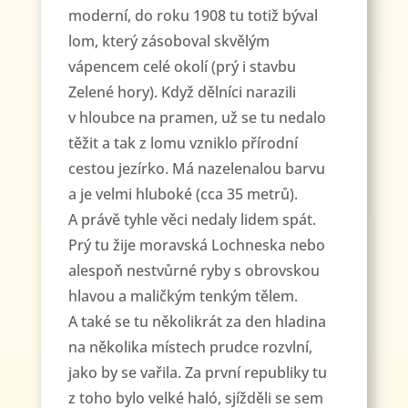
moderní, do roku 1908 tu totiž býval
lom, který zásoboval skvělým
vápencem celé okolí (prý i stavbu
Zelené hory). Když dělníci narazili
v hloubce na pramen, už se tu nedalo
těžit a tak z lomu vzniklo přírodní
cestou jezírko. Má nazelenalou barvu
a je velmi hluboké (cca 35 metrů).
A právě tyhle věci nedaly lidem spát.
Prý tu žije moravská Lochneska nebo
alespoň nestvůrné ryby s obrovskou
hlavou a maličkým tenkým tělem.
A také se tu několikrát za den hladina
na několika místech prudce rozvlní,
jako by se vařila. Za první republiky tu
z toho bylo velké haló, sjížděli se sem