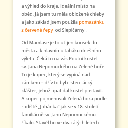
a výhled do kraje. Ideální místo na
oběd. Já jsem tu měla obložené chleby
a jako základ jsem použila
pomazánku
z červené řepy
od Slepičárny .
Od Mamlase je to už jen kousek do
města a k hlavnímu taháku dnešního
výletu. Čeká tu na vás Poutní kostel
sv. Jana Nepomuckého na Zelené hoře.
To je kopec, který se vypíná nad
zámkem – dřív to byl cisterciácký
klášter, jehož opat dal kostel postavit.
A kopec pojmenovali Zelená hora podle
rodiště „Johánka“ jak se v 18. století
familiárně sv. Janu Nepomuckému
říkalo. Stavěl ho ve dvacátých letech