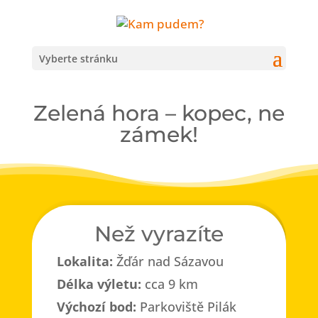
Vyberte stránku
Zelená hora – kopec, ne
zámek!
Než vyrazíte
Lokalita:
Žďár nad Sázavou
Délka výletu:
cca 9 km
Výchozí bod:
Parkoviště Pilák