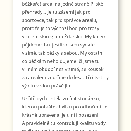
běžkaře) areál na jedné straně Pilské
přehrady… Je tu zázemí jak pro
sportovce, tak pro správce areálu,
protože je to výchozí bod pro trasy
v celém skiregionu Žďársko. My kolem
půjdeme, tak jestli se sem vydáte
v zimě, tak běžky s sebou. My ostatní
co běžkám neholdujeme, či jsme tu
v jiném období než v zimě, se kousek
za areálem vnoříme do lesa. Tři čtvrtiny
výletu vedou právě jím.
Určitě bych chtěla zmínit studánku,
kterou potkáte chvilku po odbočení. Je
krásně upravená, je u ní i posezení.
A pravidelně tu kontrolují kvalitu vody,