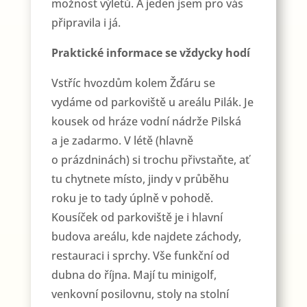
možnost výletů. A jeden jsem pro vás
připravila i já.
Praktické informace se vždycky hodí
Vstříc hvozdům kolem Žďáru se
vydáme od parkoviště u areálu Pilák. Je
kousek od hráze vodní nádrže Pilská
a je zadarmo. V létě (hlavně
o prázdninách) si trochu přivstaňte, ať
tu chytnete místo, jindy v průběhu
roku je to tady úplně v pohodě.
Kousíček od parkoviště je i hlavní
budova areálu, kde najdete záchody,
restauraci i sprchy. Vše funkční od
dubna do října. Mají tu minigolf,
venkovní posilovnu, stoly na stolní