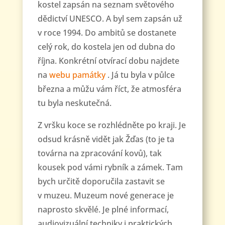
kostel zapsán na seznam světového
dědictví UNESCO. A byl sem zapsán už
v roce 1994. Do ambitů se dostanete
celý rok, do kostela jen od dubna do
října. Konkrétní otvírací dobu najdete
na
webu památky
. Já tu byla v půlce
března a můžu vám říct, že atmosféra
tu byla neskutečná.
Z vršku koce se rozhlédněte po kraji. Je
odsud krásně vidět jak Žďas (to je ta
továrna na zpracování kovů), tak
kousek pod vámi rybník a zámek. Tam
bych určitě doporučila zastavit se
v muzeu. Muzeum nové generace je
naprosto skvělé. Je plné informací,
audiovizuální techniky i praktických