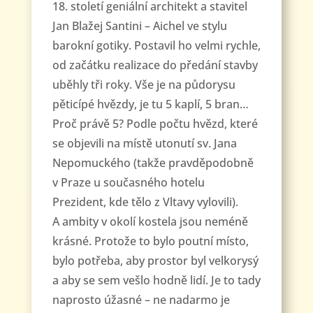
18. století geniální architekt a stavitel
Jan Blažej Santini – Aichel ve stylu
barokní gotiky. Postavil ho velmi rychle,
od začátku realizace do předání stavby
uběhly tři roky. Vše je na půdorysu
pěticípé hvězdy, je tu 5 kaplí, 5 bran…
Proč právě 5? Podle počtu hvězd, které
se objevili na místě utonutí sv. Jana
Nepomuckého (takže pravděpodobně
v Praze u současného hotelu
Prezident, kde tělo z Vltavy vylovili).
A ambity v okolí kostela jsou neméně
krásné. Protože to bylo poutní místo,
bylo potřeba, aby prostor byl velkorysý
a aby se sem vešlo hodně lidí. Je to tady
naprosto úžasné – ne nadarmo je