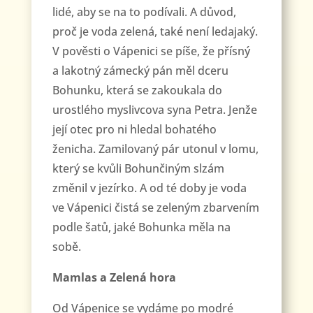
lidé, aby se na to podívali. A důvod,
proč je voda zelená, také není ledajaký.
V pověsti o Vápenici se píše, že přísný
a lakotný zámecký pán měl dceru
Bohunku, která se zakoukala do
urostlého myslivcova syna Petra. Jenže
její otec pro ni hledal bohatého
ženicha. Zamilovaný pár utonul v lomu,
který se kvůli Bohunčiným slzám
změnil v jezírko. A od té doby je voda
ve Vápenici čistá se zeleným zbarvením
podle šatů, jaké Bohunka měla na
sobě.
Mamlas a Zelená hora
Od Vápenice se vydáme po modré