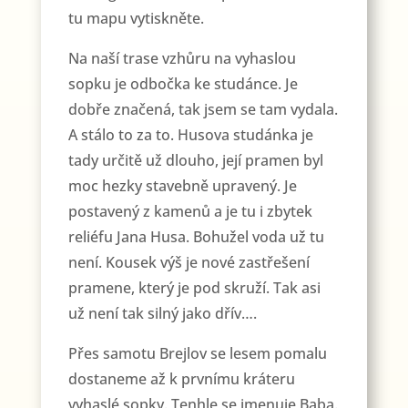
tu mapu vytiskněte.
Na naší trase vzhůru na vyhaslou
sopku je odbočka ke studánce. Je
dobře značená, tak jsem se tam vydala.
A stálo to za to. Husova studánka je
tady určitě už dlouho, její pramen byl
moc hezky stavebně upravený. Je
postavený z kamenů a je tu i zbytek
reliéfu Jana Husa. Bohužel voda už tu
není. Kousek výš je nové zastřešení
pramene, který je pod skruží. Tak asi
už není tak silný jako dřív….
Přes samotu Brejlov se lesem pomalu
dostaneme až k prvnímu kráteru
vyhaslé sopky. Tenhle se jmenuje Baba.