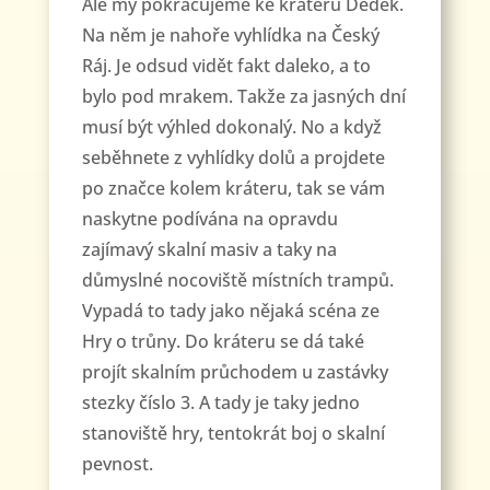
Ale my pokračujeme ke kráteru Dědek.
Na něm je nahoře vyhlídka na Český
Ráj. Je odsud vidět fakt daleko, a to
bylo pod mrakem. Takže za jasných dní
musí být výhled dokonalý. No a když
seběhnete z vyhlídky dolů a projdete
po značce kolem kráteru, tak se vám
naskytne podívána na opravdu
zajímavý skalní masiv a taky na
důmyslné nocoviště místních trampů.
Vypadá to tady jako nějaká scéna ze
Hry o trůny. Do kráteru se dá také
projít skalním průchodem u zastávky
stezky číslo 3. A tady je taky jedno
stanoviště hry, tentokrát boj o skalní
pevnost.