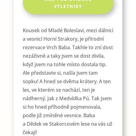
VÝLETNÍKY
Kousek od Mladé Boleslavi, mezi dálnicí
a vesnicí Horní Strakory, je přírodní
rezervace Vrch Baba. Takhle to zní dost
nezáživně a taky jsem se dost divila,
když jsem na tohle místo dostala tip.
Ale představte si, našla jsem tam
sopku! A hned se dvěma krátery. A ten
les, ve kterém se nachází, ten je
nádherný. Jak z Medvídka Pú. Tak jsem
si ho hned příhodně pojmenovala,
podle již zmíněné vesnice. Baba
a Dědek ve Stakorcovém lese na vás už
čekají!