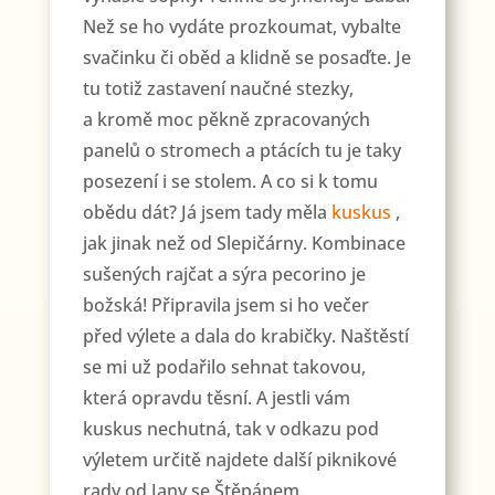
Než se ho vydáte prozkoumat, vybalte
svačinku či oběd a klidně se posaďte. Je
tu totiž zastavení naučné stezky,
a kromě moc pěkně zpracovaných
panelů o stromech a ptácích tu je taky
posezení i se stolem. A co si k tomu
obědu dát? Já jsem tady měla
kuskus
,
jak jinak než od Slepičárny. Kombinace
sušených rajčat a sýra pecorino je
božská! Připravila jsem si ho večer
před výlete a dala do krabičky. Naštěstí
se mi už podařilo sehnat takovou,
která opravdu těsní. A jestli vám
kuskus nechutná, tak v odkazu pod
výletem určitě najdete další piknikové
rady od Jany se Štěpánem.