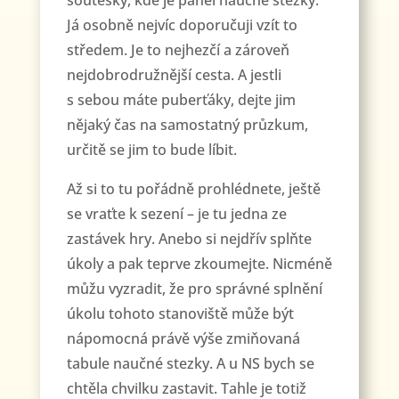
soutěsky, kde je panel naučné stezky.
Já osobně nejvíc doporučuji vzít to
středem. Je to nejhezčí a zároveň
nejdobrodružnější cesta. A jestli
s sebou máte puberťáky, dejte jim
nějaký čas na samostatný průzkum,
určitě se jim to bude líbit.
Až si to tu pořádně prohlédnete, ještě
se vraťte k sezení – je tu jedna ze
zastávek hry. Anebo si nejdřív splňte
úkoly a pak teprve zkoumejte. Nicméně
můžu vyzradit, že pro správné splnění
úkolu tohoto stanoviště může být
nápomocná právě výše zmiňovaná
tabule naučné stezky. A u NS bych se
chtěla chvilku zastavit. Tahle je totiž