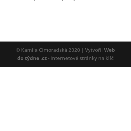
© Kamila Cimoradská 2020 | Vytvořil
Web
do týdne .cz
- internetové stránky na klíč