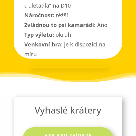
u „letadla“ na D10
Náročnost:
těžší
Zvládnou to psí kamarádi:
Ano
Typ výletu:
okruh
Venkovní hra
: je k dispozici na
míru
Vyhaslé krátery
HRA PRO ZVÍDAVÉ