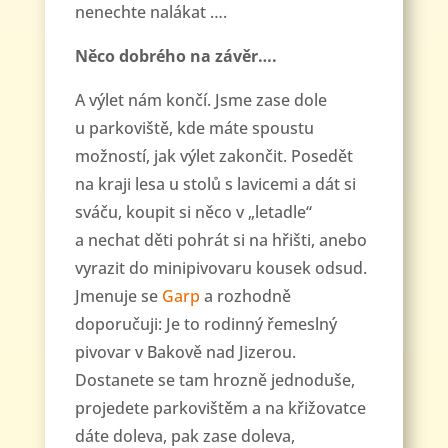
nenechte nalákat ….
Něco dobrého na závěr….
A výlet nám končí. Jsme zase dole
u parkoviště, kde máte spoustu
možností, jak výlet zakončit. Posedět
na kraji lesa u stolů s lavicemi a dát si
sváču, koupit si něco v „letadle“
a nechat děti pohrát si na hřišti, anebo
vyrazit do minipivovaru kousek odsud.
Jmenuje se
Garp
a rozhodně
doporučuji: Je to rodinný řemeslný
pivovar v Bakově nad Jizerou.
Dostanete se tam hrozně jednoduše,
projedete parkovištěm a na křižovatce
dáte doleva, pak zase doleva,