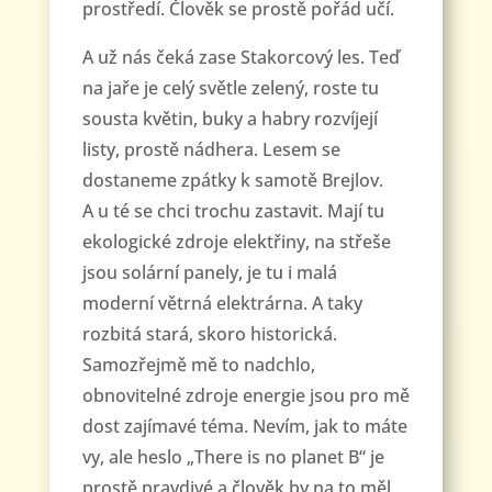
prostředí. Člověk se prostě pořád učí.
A už nás čeká zase Stakorcový les. Teď
na jaře je celý světle zelený, roste tu
sousta květin, buky a habry rozvíjejí
listy, prostě nádhera. Lesem se
dostaneme zpátky k samotě Brejlov.
A u té se chci trochu zastavit. Mají tu
ekologické zdroje elektřiny, na střeše
jsou solární panely, je tu i malá
moderní větrná elektrárna. A taky
rozbitá stará, skoro historická.
Samozřejmě mě to nadchlo,
obnovitelné zdroje energie jsou pro mě
dost zajímavé téma. Nevím, jak to máte
vy, ale heslo „There is no planet B“ je
prostě pravdivé a člověk by na to měl