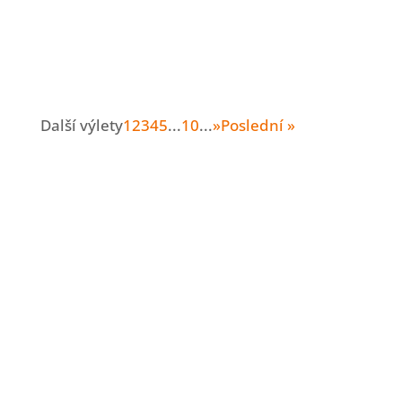
Další výlety
1
2
3
4
5
...
10
...
»
Poslední »
Nové výlety rovnou
do e-mailu
Dám vám vědět vždy, když nasbírám zase
pár nových tipů.