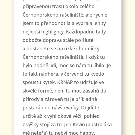
připravenou trasu okolo celého
Černohorského rašeliniště, ale rychle
jsem to přehodnotila a vybrala jen ty
nejlepší highlighty. Každopádně tady
odbočte doprava stále po žluté
a dostanete se na úzké chodníčky
Černohorského rašeliniště. I když tu
bylo hodně lidí, moc se nám tu líbilo. Je
to fakt nádhera, v červenci tu kvetlo
spoustu kytek. KRNAP to udržuje ve
skvělé formě, není tu moc zásahů do
přírody a zároveň tu je příkladně
postaráno o návštěvníky. Dojděte
určitě až k vyhlídkové věži, pohled
z výšky stojí za to. Jen Kevin (australáka
mé neteře) tu nebyl moc happy.