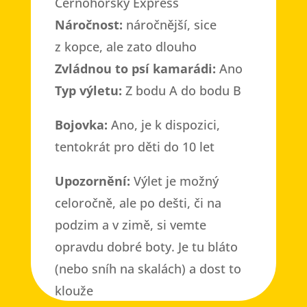
Černohorský Express
Náročnost:
náročnější, sice
z kopce, ale zato dlouho
Zvládnou to psí kamarádi:
Ano
Typ výletu:
Z bodu A do bodu B
Bojovka:
Ano, je k dispozici,
tentokrát pro děti do 10 let
Upozornění:
Výlet je možný
celoročně, ale po dešti, či na
podzim a v zimě, si vemte
opravdu dobré boty. Je tu bláto
(nebo sníh na skalách) a dost to
klouže