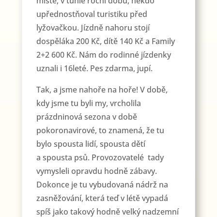
místě, v tuhle roční dobu, někdo
upřednostňoval turistiku před
lyžovačkou. Jízdně nahoru stojí
dospěláka 200 Kč, dítě 140 Kč a Family
2+2 600 Kč. Nám do rodinné jízdenky
uznali i 16leté. Pes zdarma, jupí.
Tak, a jsme nahoře na hoře! V době,
kdy jsme tu byli my, vrcholila
prázdninová sezona v době
pokoronavirové, to znamená, že tu
bylo spousta lidí, spousta dětí
a spousta psů. Provozovatelé tady
vymysleli opravdu hodně zábavy.
Dokonce je tu vybudovaná nádrž na
zasněžování, která teď v létě vypadá
spíš jako takový hodně velký nadzemní