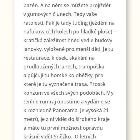
bazén. A na něm se můžete projíždět
v gumových člunech. Tedy vaše
ratolesti. Pak je tady tubing (ježdění na
nafukovacích kolech po hladké ploše) –
kratičká záležitost hned vedle budovy
lanovky, vyloženě pro menší děti. Je tu
restaurace, kiosek, skákání na
prodloužených lanech, trampoška
a půjčují tu horské koloběžky, pro
které je tu vyznačena trasa. Prostě
konzum ve všech svých podobách. My
tenhle rumraj opustíme a vydáme se
k rozhledně Panorama. Je vysoká 21
metrů, je z ní vidět do širokého kraje
a máte tu první možnost opravdu
krásně vidět Sněžku. O letních