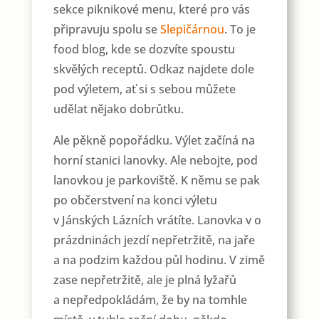
sekce piknikové menu, které pro vás
připravuju spolu se
Slepičárnou
. To je
food blog, kde se dozvíte spoustu
skvělých receptů. Odkaz najdete dole
pod výletem, ať si s sebou můžete
udělat nějako dobrůtku.
Ale pěkně popořádku. Výlet začíná na
horní stanici lanovky. Ale nebojte, pod
lanovkou je parkoviště. K němu se pak
po občerstvení na konci výletu
v Jánských Lázních vrátíte. Lanovka v o
prázdninách jezdí nepřetržitě, na jaře
a na podzim každou půl hodinu. V zimě
zase nepřetržitě, ale je plná lyžařů
a nepředpokládám, že by na tomhle