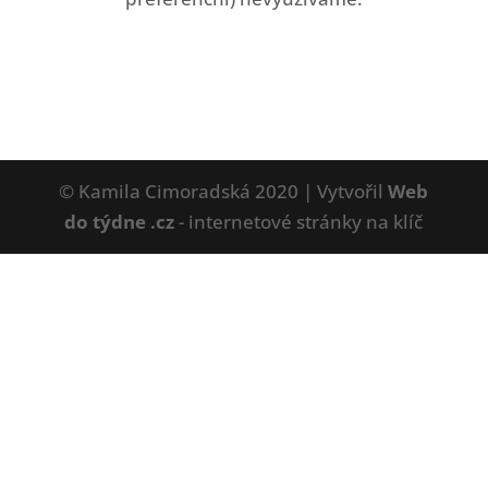
© Kamila Cimoradská 2020 | Vytvořil
Web
do týdne .cz
- internetové stránky na klíč