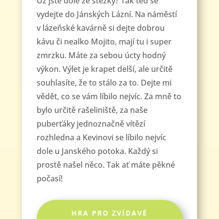
Už jste dole ze stezky? Tak teď se
vydejte do Jánských Lázní. Na náměstí
v lázeňské kavárně si dejte dobrou
kávu či nealko Mojito, mají tu i super
zmrzku. Máte za sebou úcty hodný
výkon. Výlet je krapet delší, ale určitě
souhlasíte, že to stálo za to. Dejte mi
vědět, co se vám líbilo nejvíc. Za mně to
bylo určitě rašeliniště, za naše
puberťáky jednoznačně vítězí
rozhledna a Kevinovi se líbilo nejvíc
dole u Janského potoka. Každý si
prostě našel něco. Tak ať máte pěkné
počasí!
HRA PRO ZVÍDAVÉ