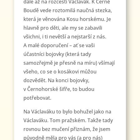
dále až na rozcestí Václavák. K Černé
Boudě vede roztomilá naučná stezka,
která je věnována Kosu horskému. Je
hlavně pro děti, ale my se zabavili
všichni, i ti nevětší a nejstarší z nás.
A malé doporučení – ať se vaši
účastníci bojovky (která tady
samozřejmě je přesně na míru) všímají
všeho, co se o kosákovi můžou
dozvědět. Na konci bojovky,
v Černohorské šifře, to budou
potřebovat.
Na Václaváku to bylo bohužel jako na
Václaváku. Tom pražském. Takže tady
rovnou bez mučení přiznám, že jsem
původně měla pro vás (a pro nás)