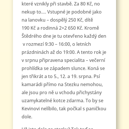
které vznikly při stavbě. Za 80 Kč, no
nekup to…. Vstupné je podobné jako
na lanovku – dospělý 250 Kč, dítě
190 Kč a rodinná 2+2 650 Kč. Kromě
Štědrého dne je tu otevřeno každý den
v rozmezí 9:30 – 16:00, o letních
prázdninách až do 19:00. A tento rok je
v srpnu připravena specialita – večerní
prohlídka se západem slunce. Koná se
jen třikrát a to 5., 12. a 19. srpna. Psí
kamarádi přímo na Stezku nemohou,
ale jsou pro ně u vchodu přichystány
uzamykatelné kotce zdarma. To by se
Kevinovi nelíbilo, tak počkal s paničkou
dole.