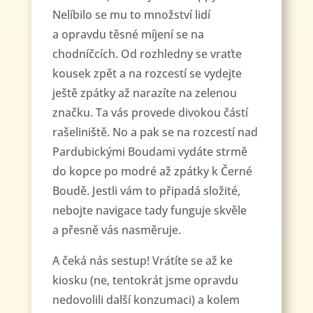
Nelíbilo se mu to množství lidí
a opravdu těsné míjení se na
chodníčcích. Od rozhledny se vraťte
kousek zpět a na rozcestí se vydejte
ještě zpátky až narazíte na zelenou
značku. Ta vás provede divokou částí
rašeliniště. No a pak se na rozcestí nad
Pardubickými Boudami vydáte strmě
do kopce po modré až zpátky k Černé
Boudě. Jestli vám to připadá složité,
nebojte navigace tady funguje skvěle
a přesně vás nasměruje.
A čeká nás sestup! Vrátíte se až ke
kiosku (ne, tentokrát jsme opravdu
nedovolili další konzumaci) a kolem