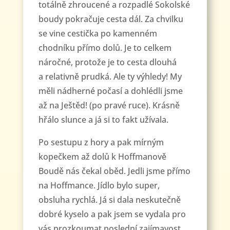
totálně zhroucené a rozpadlé Sokolské
boudy pokračuje cesta dál. Za chvilku
se vine cestička po kamenném
chodníku přímo dolů. Je to celkem
náročné, protože je to cesta dlouhá
a relativně prudká. Ale ty výhledy! My
měli nádherné počasí a dohlédli jsme
až na Ještěd! (po pravé ruce). Krásně
hřálo slunce a já si to fakt užívala.
Po sestupu z hory a pak mírným
kopečkem až dolů k Hoffmanově
Boudě nás čekal oběd. Jedli jsme přímo
na Hoffmance. Jídlo bylo super,
obsluha rychlá. Já si dala neskutečně
dobré kyselo a pak jsem se vydala pro
vás prozkoumat poslední zajímavost