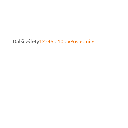
Další výlety
1
2
3
4
5
...
10
...
»
Poslední »
Nové výlety rovnou
do e-mailu
Dám vám vědět vždy, když nasbírám zase
pár nových tipů.