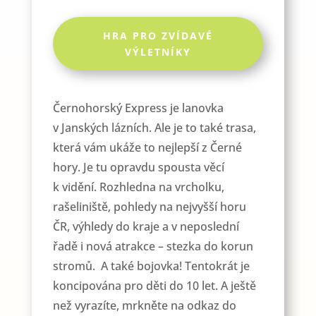
HRA PRO ZVÍDAVÉ
VÝLETNÍKY
Černohorský Express je lanovka
v Janských lázních. Ale je to také trasa,
která vám ukáže to nejlepší z Černé
hory. Je tu opravdu spousta věcí
k vidění. Rozhledna na vrcholku,
rašeliniště, pohledy na nejvyšší horu
ČR, výhledy do kraje a v neposlední
řadě i nová atrakce – stezka do korun
stromů. A také bojovka! Tentokrát je
koncipována pro děti do 10 let. A ještě
než vyrazíte, mrkněte na odkaz do