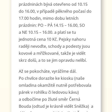
prázdninách bývá otevřeno od 10.15
do 16.00, v případě pěkného počasí do
17.00 hodin, mimo dobu letních
prázdnin: PO – PÁ 14.15 – 16.00, SO
a NE 10.15 – 16.00. a platí se tu
jednotná cena 10 Kč. Pejsky nahoru
raději nevoďte, schody a podesty jsou
kovové a mřížkované, takže je vidět
skrz dolů, a to se jim opravdu nelíbí.
Až se pokocháte, vyrážíme dál.
Po chvilce dorazíte ke kiosku (naše
omladina okamžitě nutně potřebovala
párek v rohlíku či ledovou kávu)
a odbočíme po žluté směr Černá
Bouda (odtud je krásně vidět Sněžka) a