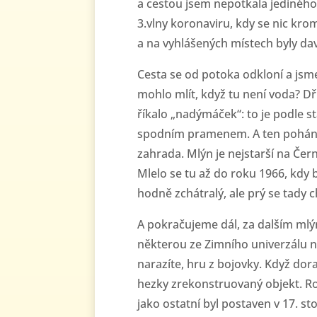
a cestou jsem nepotkala jediného 
3.vlny koronaviru, kdy se nic kr
a na vyhlášených místech byly dav
Cesta se od potoka odkloní a jsm
mohlo mlít, když tu není voda? Dří
říkalo „nadýmáček“: to je podle s
spodním pramenem. A ten poháněl
zahrada. Mlýn je nejstarší na Čer
Mlelo se tu až do roku 1966, kdy 
hodně zchátralý, ale prý se tady 
A pokračujeme dál, za dalším mlý
některou ze Zimního univerzálu 
narazíte, hru z bojovky. Když dor
hezky zrekonstruovaný objekt. Ro
jako ostatní byl postaven v 17. st