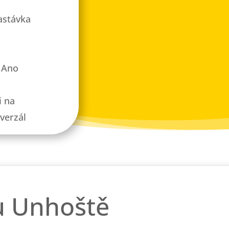
astávka
Ano
i na
verzál
u Unhoště