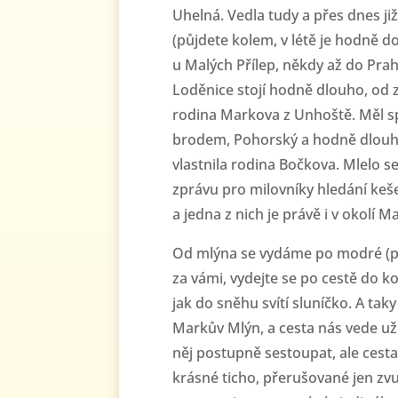
Uhelná. Vedla tudy a přes dnes j
(půjdete kolem, v létě je hodně do
u Malých Přílep, někdy až do Pra
Loděnice stojí hodně dlouho, od za
rodina Markova z Unhoště. Měl 
brodem, Pohorský a hodně dlouho
vlastnila rodina Bočkova. Mlelo 
zprávu pro milovníky hledání keše
a jedna z nich je právě i v okolí 
Od mlýna se vydáme po modré (p
za vámi, vydejte se po cestě do ko
jak do sněhu svítí sluníčko. A ta
Markův Mlýn, a cesta nás vede u
něj postupně sestoupat, ale cesta
krásné ticho, přerušované jen zv