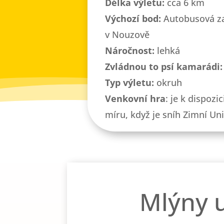
Délka výletu:
cca 6 km
Výchozí bod:
Autobusová z
v Nouzově
Náročnost:
lehká
Zvládnou to psí kamarádi:
Typ výletu:
okruh
Venkovní hra
: je k dispozic
míru, když je sníh Zimní Uni
Mlýny 