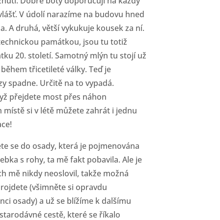
uznutí. Dobré boty doporučuji na každý
zvlášť. V údolí narazíme na budovu hned
a. A druhá, větší vykukuje kousek za ní.
technickou památkou, jsou tu totiž
tku 20. století. Samotný mlýn tu stojí už
 během třicetileté války. Teď je
rzy spadne. Určitě na to vypadá.
když přejdete most přes náhon
 místě si v létě můžete zahrát i jednu
ace!
ete se do osady, která je pojmenována
ebka s rohy, ta mě fakt pobavila. Ale je
ch mě nikdy neoslovil, takže možná
rojdete (všimněte si opravdu
i osady) a už se blížíme k dalšímu
tarodávné cestě, které se říkalo