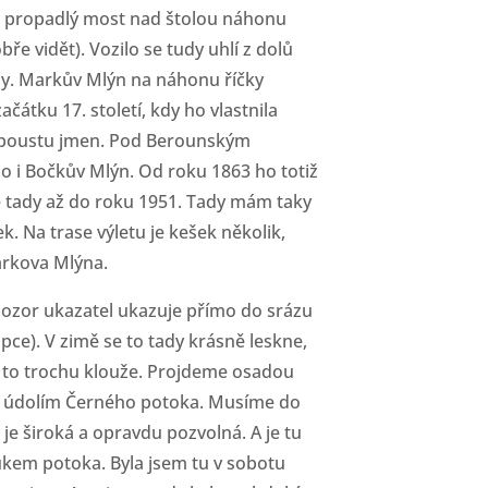
iž propadlý most nad štolou náhonu
bře vidět). Vozilo se tudy uhlí z dolů
hy. Markův Mlýn na náhonu říčky
čátku 17. století, kdy ho vlastnila
spoustu jmen. Pod Berounským
 i Bočkův Mlýn. Od roku 1863 ho totiž
se tady až do roku 1951. Tady mám taky
k. Na trase výletu je kešek několik,
Markova Mlýna.
ozor ukazatel ukazuje přímo do srázu
pce). V zimě se to tady krásně leskne,
ky to trochu klouže. Projdeme osadou
ž údolím Černého potoka. Musíme do
 je široká a opravdu pozvolná. A je tu
ukem potoka. Byla jsem tu v sobotu