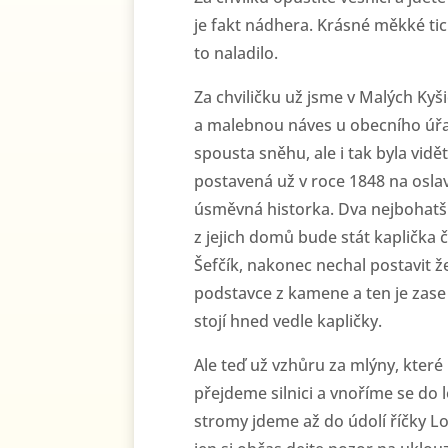
je fakt nádhera. Krásné měkké t
to naladilo.
Za chviličku už jsme v Malých Kyš
a malebnou náves u obecního úřa
spousta sněhu, ale i tak byla vid
postavená už v roce 1848 na oslav
úsměvná historka. Dva nejbohatší
z jejich domů bude stát kaplička 
Šefčík, nakonec nechal postavit že
podstavce z kamene a ten je zase
stojí hned vedle kapličky.
Ale teď už vzhůru za mlýny, které
přejdeme silnici a vnoříme se do 
stromy jdeme až do údolí říčky L