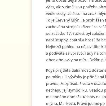
jen si občas dejte pozor na uklo
výlet, ale v zimě jsou potřeba ob
vedle cesty, ve štítu má znak mlýn
To je Červený Mlýn. Je prohlášen 
zachována strojní zařízení ze začá
od začátku 17. století, byl založen
nepřístupný, chátrá a hrozí, že b
Nejhezčí pohled na něj uvidíte, 
a podíváte se vpravo. Tady na tom
z her z bojovky na míru. Držím pl
Když přejdete další most, dostan
po mlýnu. U vývěsky je přidělaná l
pravda, že způsob života v osadá
nechápu její symboliku. Osadou p
malebného domečku/chaty na konc
mlýnu, Markovu. Právě jdeme po s