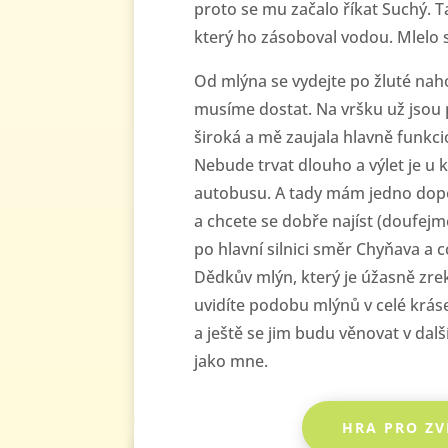
proto se mu začalo říkat Suchý. 
který ho zásoboval vodou. Mlelo 
Od mlýna se vydejte po žluté naho
musíme dostat. Na vršku už jsou
široká a mě zaujala hlavně funkcio
Nebude trvat dlouho a výlet je u 
autobusu. A tady mám jedno dopor
a chcete se dobře najíst (doufejm
po hlavní silnici směr Chyňava a 
Dědkův mlýn, který je úžasně zre
uvidíte podobu mlýnů v celé kráse
a ještě se jim budu věnovat v dalš
jako mne.
HRA PRO ZV