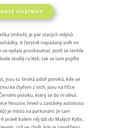
ÍDAVÉ VÝLETNÍKY
ečka Unhošť, je pár starých mlýnů.
pohádky. A čerstvě napadaný sníh mi
 se vydala prozkoumat, jestli se tenhle
 Bude skvělý i v létě, tak se tam pojďte
st, jsou tu široká údolí potoků, kde se
ezmu ke čtyřem z nich, jsou na říčce
 Černém potoku, který se do ní vlévá.
esnice Nouzov, hned u zastávky autobusu
lů) je místo na parkování. Je tam
ré právě kolem něj dál do Malých Kyšic.
 lesem, což ve chvíli, kdy je zasněženo,