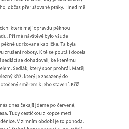
icho, občas přerušované ptáky. Hned mě
icích, které mají opravdu pěknou
du. Při mé návštěvě bylo všude
ět pěkně udržovaná kaplička. Ta byla
u zrušení roboty. K té se poutá i docela
 sedláci se dohadovali, ke kterému
čelem. Sedlák, který spor prohrál, Matěj
lezný kříž, který je zasazený do
 otočený směrem k jeho stavení. Kříž
 nás dnes čekají! Jdeme po červené,
lesa. Tudy cestičkou z kopce mezi
oděnice. V zimním období je to pohoda,