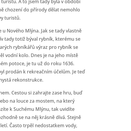
turistu. A to jsem tady byla v období
omě chození do přírody dělat nemohlo
y turistů.
e u Nového Mlýna. Jak se tady vlastně
v tady totiž býval rybník, kterému se
tarých rybníkářů výraz pro rybník se
 vodní kolo. Dnes je na jeho místě
ném potoce, je tu už do roku 1636.
byl prodán k rekreačním účelům. Je teď
chystá rekonstrukce.
nem. Cestou si zahrajte zase hru, buď
nebo na louce za mostem, na který
azíte k Suchému Mlýnu, tak uvidíte
zhodně se na něj krásně dívá. Stejně
oletí. Často trpěl nedostatkem vody,