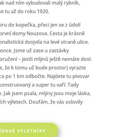
Tak nad ním vybudovali malý rybník,
se tu až do roku 1920.
ru do kopečka, přeci jen se z údolí
 první domy Nouzova. Cesta je krásně
nalistická dvojvila na levé straně ulice.
konce. Jsme už zase u zastávky
učení – jestli mlýnů ještě nemáte dost
e, že k tomu už bude prostor) vyrazte
cca po 1 km odbočte. Najdete tu pivovar
konstruovaný a super tu vaří. Tady
. Jak jsem psala, mlýny jsou moje láska,
ích výletech. Doufám, že vás oslovily
ÍDAVÉ VÝLETNÍKY