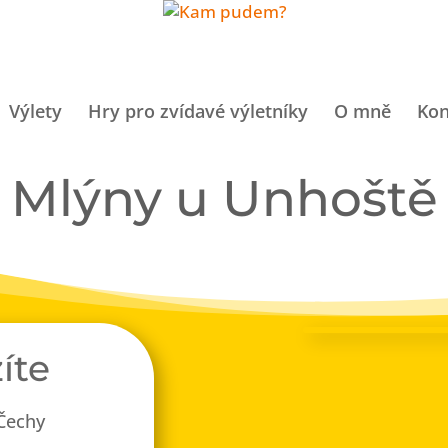
Výlety
Hry pro zvídavé výletníky
O mně
Kon
Mlýny u Unhoště
íte
Čechy