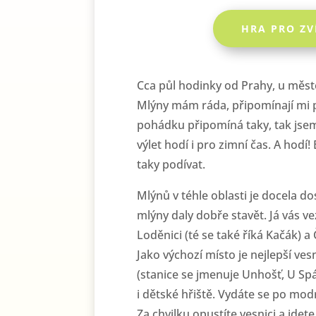
HRA PRO ZV
Cca půl hodinky od Prahy, u měst
Mlýny mám ráda, připomínají mi 
pohádku připomíná taky, tak jsem
výlet hodí i pro zimní čas. A hodí!
taky podívat.
Mlýnů v téhle oblasti je docela do
mlýny daly dobře stavět. Já vás v
Loděnici (té se také říká Kačák) a
Jako výchozí místo je nejlepší v
(stanice se jmenuje Unhošť, U Spá
i dětské hřiště. Vydáte se po mod
Za chvilku opustíte vesnici a jdete