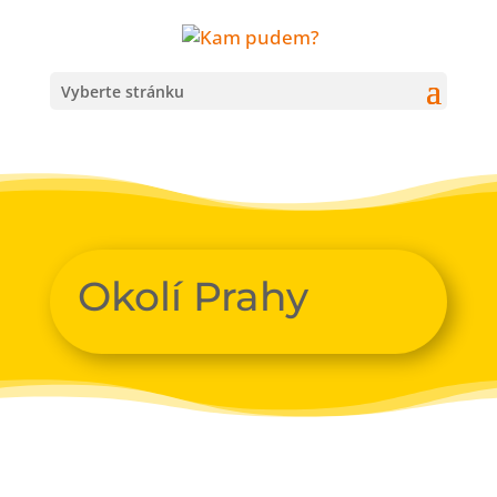
Vyberte stránku
Okolí Prahy