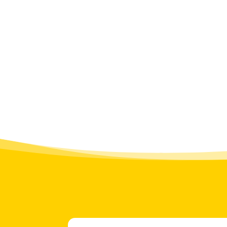
ohodovým okruhem kolem lem lesa a údolím Kunratické