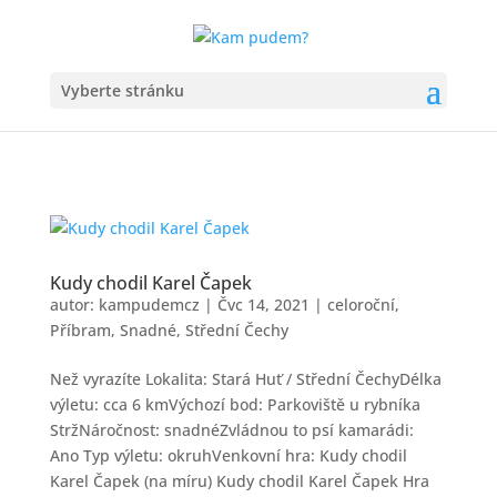
Vyberte stránku
Kudy chodil Karel Čapek
autor:
kampudemcz
|
Čvc 14, 2021
|
celoroční
,
Příbram
,
Snadné
,
Střední Čechy
Než vyrazíte Lokalita: Stará Huť / Střední ČechyDélka
výletu: cca 6 kmVýchozí bod: Parkoviště u rybníka
StržNáročnost: snadnéZvládnou to psí kamarádi:
Ano Typ výletu: okruhVenkovní hra: Kudy chodil
Karel Čapek (na míru) Kudy chodil Karel Čapek Hra