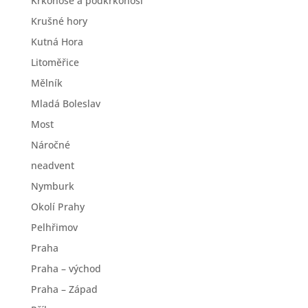
Krkonoše a podkrkonoší
Krušné hory
Kutná Hora
Litoměřice
Mělník
Mladá Boleslav
Most
Náročné
neadvent
Nymburk
Okolí Prahy
Pelhřimov
Praha
Praha – východ
Praha – Západ