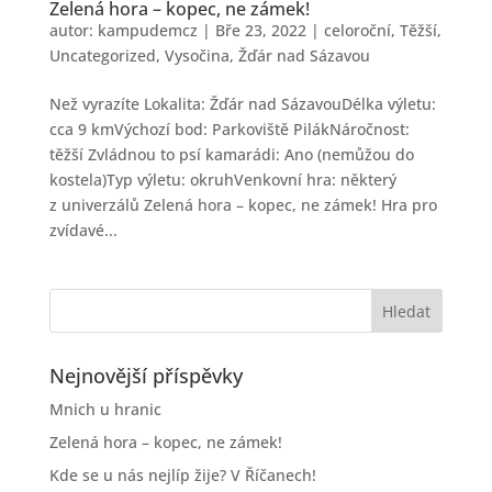
Zelená hora – kopec, ne zámek!
autor:
kampudemcz
|
Bře 23, 2022
|
celoroční
,
Těžší
,
Uncategorized
,
Vysočina
,
Žďár nad Sázavou
Než vyrazíte Lokalita: Žďár nad SázavouDélka výletu:
cca 9 kmVýchozí bod: Parkoviště PilákNáročnost:
těžší Zvládnou to psí kamarádi: Ano (nemůžou do
kostela)Typ výletu: okruhVenkovní hra: některý
z univerzálů Zelená hora – kopec, ne zámek! Hra pro
zvídavé...
Nejnovější příspěvky
Mnich u hranic
Zelená hora – kopec, ne zámek!
Kde se u nás nejlíp žije? V Říčanech!