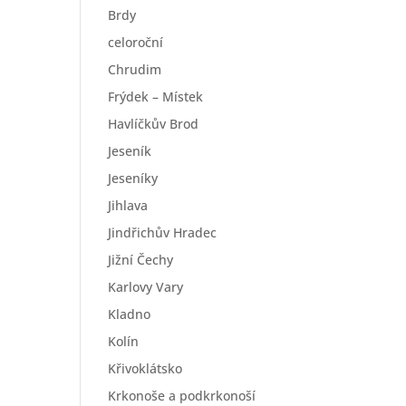
Brdy
celoroční
Chrudim
Frýdek – Místek
Havlíčkův Brod
Jeseník
Jeseníky
Jihlava
Jindřichův Hradec
Jižní Čechy
Karlovy Vary
Kladno
Kolín
Křivoklátsko
Krkonoše a podkrkonoší