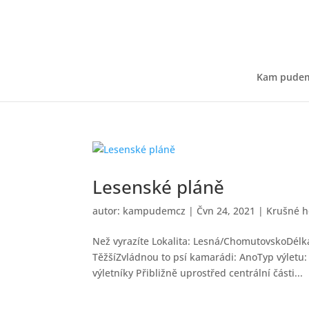
Kam pude
Lesenské pláně
autor:
kampudemcz
|
Čvn 24, 2021
|
Krušné h
Než vyrazíte Lokalita: Lesná/ChomutovskoDélk
TěžšíZvládnou to psí kamarádi: AnoTyp výletu
výletníky Přibližně uprostřed centrální části...