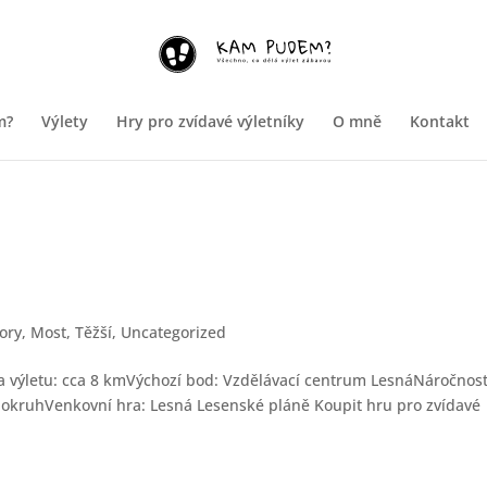
m?
Výlety
Hry pro zvídavé výletníky
O mně
Kontakt
ory
,
Most
,
Těžší
,
Uncategorized
a výletu: cca 8 kmVýchozí bod: Vzdělávací centrum LesnáNáročnost
: okruhVenkovní hra: Lesná Lesenské pláně Koupit hru pro zvídavé