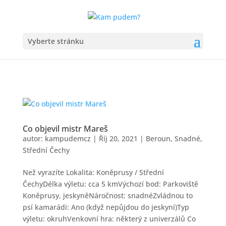
Vyberte stránku
Co objevil mistr Mareš
autor:
kampudemcz
|
Říj 20, 2021
|
Beroun
,
Snadné
,
Střední Čechy
Než vyrazíte Lokalita: Koněprusy / Střední
ČechyDélka výletu: cca 5 kmVýchozí bod: Parkoviště
Koněprusy, jeskyněNáročnost: snadnéZvládnou to
psí kamarádi: Ano (když nepůjdou do jeskyní)Typ
výletu: okruhVenkovní hra: některý z univerzálů Co