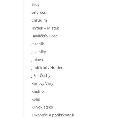
Brdy
celoroční
Chrudim
Frýdek – Místek
Havlíčkův Brod
Jeseník
Jeseníky
Jihlava
Jindřichův Hradec
Jižní Čechy
Karlovy Vary
Kladno
Kolín
Křivoklátsko
Krkonoše a podkrkonoší