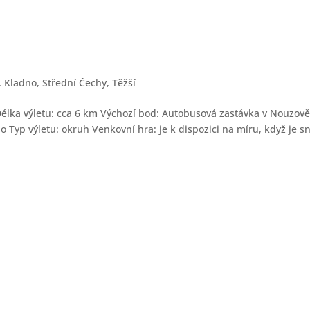
,
Kladno
,
Střední Čechy
,
Těžší
 Délka výletu: cca 6 km Výchozí bod: Autobusová zastávka v Nouzov
 Typ výletu: okruh Venkovní hra: je k dispozici na míru, když je s