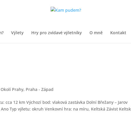
m?
Výlety
Hry pro zvídavé výletníky
O mně
Kontakt
,
Okolí Prahy
,
Praha - Západ
etu: cca 12 km Výchozí bod: vlaková zastávka Dolní Břežany – Jarov
Ano Typ výletu: okruh Venkovní hra: na míru, Keltská Závist Kelts