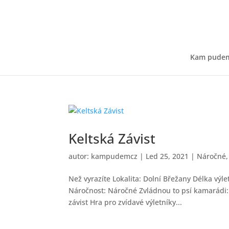
Kam pude
Keltská Závist
autor:
kampudemcz
|
Led 25, 2021
|
Náročné
Než vyrazíte Lokalita: Dolní Břežany Délka výl
Náročnost: Náročné Zvládnou to psí kamarádi: 
závist Hra pro zvídavé výletníky...