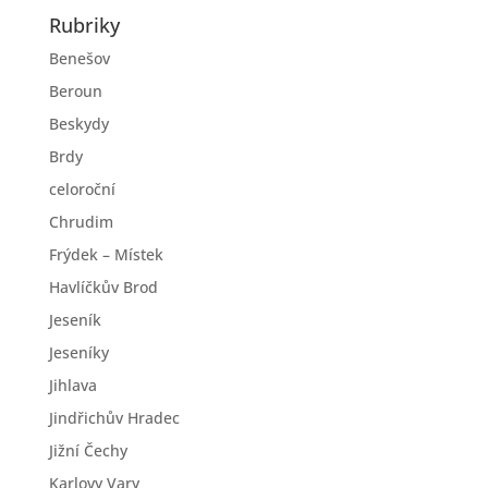
Rubriky
Benešov
Beroun
Beskydy
Brdy
celoroční
Chrudim
Frýdek – Místek
Havlíčkův Brod
Jeseník
Jeseníky
Jihlava
Jindřichův Hradec
Jižní Čechy
Karlovy Vary