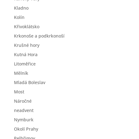
Kladno
Kolín
Křivoklátsko
Krkonoše a podkrkonoší
Krušné hory
Kutná Hora
Litoměřice
Mělník
Mladá Boleslav
Most
Náročné
neadvent
Nymburk
Okolí Prahy
Pelhřimov