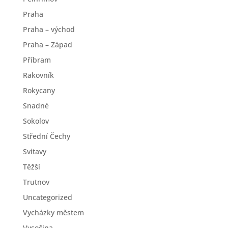
Praha
Praha – východ
Praha – Západ
Příbram
Rakovník
Rokycany
Snadné
Sokolov
Střední Čechy
Svitavy
Těžší
Trutnov
Uncategorized
Vycházky městem
Vysočina