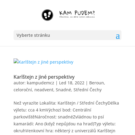
Vyberte stránku
Karlštejn z jiné perspektivy
autor:
kampudemcz
|
Led 18, 2022
|
Beroun
,
celoroční
,
neadvent
,
Snadné
,
Střední Čechy
Než vyrazíte Lokalita: Karlštejn / Střední ČechyDélka
výletu: cca 4 kmVýchozí bod: Centrální
parkovištěNáročnost: snadnéZvládnou to psí
kamarádi: Ano (když nepůjdou na hrad)Typ výletu:
okruhVenkovní hra: některý z univerzálů Karlštejn