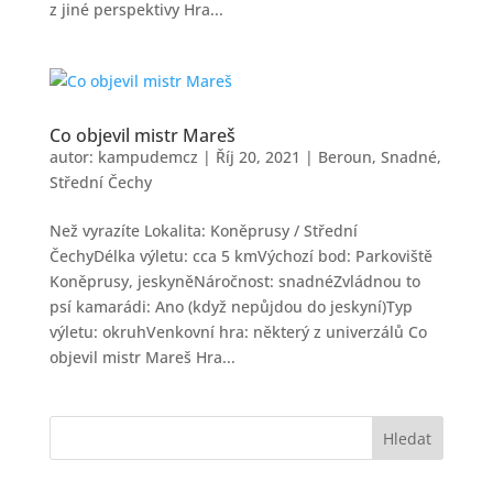
z jiné perspektivy Hra...
Co objevil mistr Mareš
autor:
kampudemcz
|
Říj 20, 2021
|
Beroun
,
Snadné
,
Střední Čechy
Než vyrazíte Lokalita: Koněprusy / Střední
ČechyDélka výletu: cca 5 kmVýchozí bod: Parkoviště
Koněprusy, jeskyněNáročnost: snadnéZvládnou to
psí kamarádi: Ano (když nepůjdou do jeskyní)Typ
výletu: okruhVenkovní hra: některý z univerzálů Co
objevil mistr Mareš Hra...