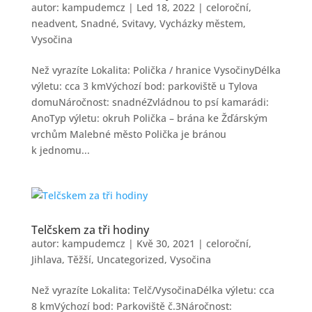
autor:
kampudemcz
|
Led 18, 2022
|
celoroční
,
neadvent
,
Snadné
,
Svitavy
,
Vycházky městem
,
Vysočina
Než vyrazíte Lokalita: Polička / hranice VysočinyDélka
výletu: cca 3 kmVýchozí bod: parkoviště u Tylova
domuNáročnost: snadnéZvládnou to psí kamarádi:
AnoTyp výletu: okruh Polička – brána ke Žďárským
vrchům Malebné město Polička je bránou
k jednomu...
Telčskem za tři hodiny
autor:
kampudemcz
|
Kvě 30, 2021
|
celoroční
,
Jihlava
,
Těžší
,
Uncategorized
,
Vysočina
Než vyrazíte Lokalita: Telč/VysočinaDélka výletu: cca
8 kmVýchozí bod: Parkoviště č.3Náročnost: