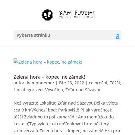
Vyberte stránku
Zelená hora – kopec, ne zámek!
autor:
kampudemcz
|
Bře 23, 2022
|
celoroční
,
Těžší
,
Uncategorized
,
Vysočina
,
Žďár nad Sázavou
Než vyrazíte Lokalita: Žďár nad SázavouDélka výletu:
cca 9 kmVýchozí bod: Parkoviště PilákNáročnost:
těžší Zvládnou to psí kamarádi: Ano (nemůžou do
kostela)Typ výletu: okruhVenkovní hra: některý
z univerzálů Zelená hora – kopec, ne zámek! Hra pro