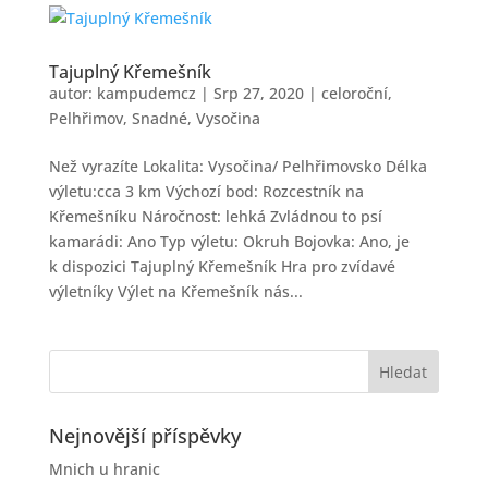
Tajuplný Křemešník
autor:
kampudemcz
|
Srp 27, 2020
|
celoroční
,
Pelhřimov
,
Snadné
,
Vysočina
Než vyrazíte Lokalita: Vysočina/ Pelhřimovsko Délka
výletu:cca 3 km Výchozí bod: Rozcestník na
Křemešníku Náročnost: lehká Zvládnou to psí
kamarádi: Ano Typ výletu: Okruh Bojovka: Ano, je
k dispozici Tajuplný Křemešník Hra pro zvídavé
výletníky Výlet na Křemešník nás...
Nejnovější příspěvky
Mnich u hranic