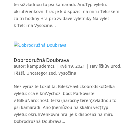
těžšíZvládnou to psí kamarádi: AnoTyp výletu:
okruhVenkovní hra: je k dispozici na míru Telčskem
za tři hodiny Hra pro zvídavé výletníky Na výlet
k Telči na Vysočině...
Dobrodružná Doubrava
autor:
kampudemcz
|
Kvě 19, 2021
|
Havlíčkův Brod
,
Těžší
,
Uncategorized
,
Vysočina
Než vyrazíte Lokalita: Bílek/HavlíčkobrodskoDélka
výletu: cca 6 kmVýchozí bod: Parkoviště
v BílkuNáročnost: těžší (náročný terén)Zvládnou to
psí kamarádi: Ano (nemůžou na skalní věž)Typ
výletu: okruhVenkovní hra: je k dispozici na míru
Dobrodružná Doubrava...