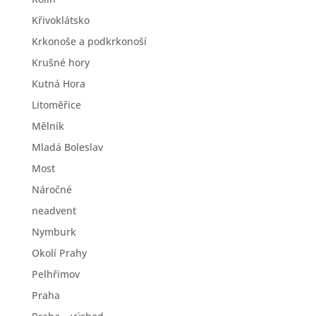
Křivoklátsko
Krkonoše a podkrkonoší
Krušné hory
Kutná Hora
Litoměřice
Mělník
Mladá Boleslav
Most
Náročné
neadvent
Nymburk
Okolí Prahy
Pelhřimov
Praha