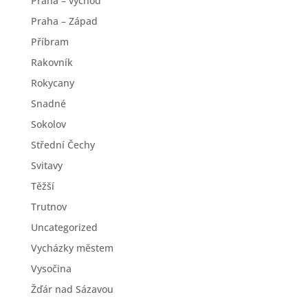
Praha – východ
Praha – Západ
Příbram
Rakovník
Rokycany
Snadné
Sokolov
Střední Čechy
Svitavy
Těžší
Trutnov
Uncategorized
Vycházky městem
Vysočina
Žďár nad Sázavou