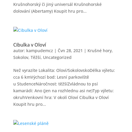
Krušnohorský či jiný universál Krušnohorské
dolování (Abertamy) Koupit hru pro...
Cibulka v Oloví
autor:
kampudemcz
|
Čvn 28, 2021
|
Krušné hory
,
Sokolov
,
Těžší
,
Uncategorized
Než vyrazíte Lokalita: Oloví/SokolovskoDélka výletu:
cca 6 kmVýchozí bod: Lesní parkoviště
u StudenceNáročnost: těžšíZvládnou to psí
kamarádi: Ano (jen na rozhlednu asi ne)Typ výletu:
okruhVenkovní hra: V okolí Oloví Cibulka v Oloví
Koupit hru pro...