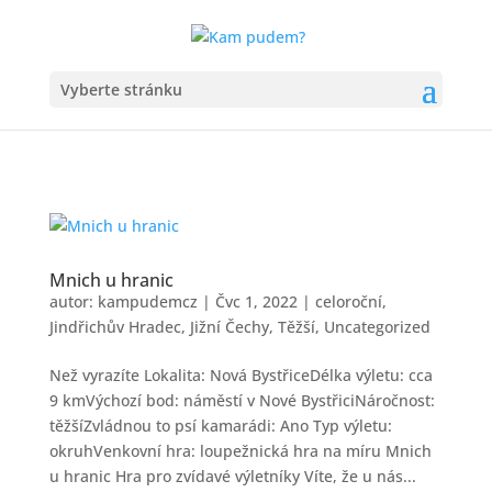
Vyberte stránku
Mnich u hranic
autor:
kampudemcz
|
Čvc 1, 2022
|
celoroční
,
Jindřichův Hradec
,
Jižní Čechy
,
Těžší
,
Uncategorized
Než vyrazíte Lokalita: Nová BystřiceDélka výletu: cca
9 kmVýchozí bod: náměstí v Nové BystřiciNáročnost:
těžšíZvládnou to psí kamarádi: Ano Typ výletu:
okruhVenkovní hra: loupežnická hra na míru Mnich
u hranic Hra pro zvídavé výletníky Víte, že u nás...