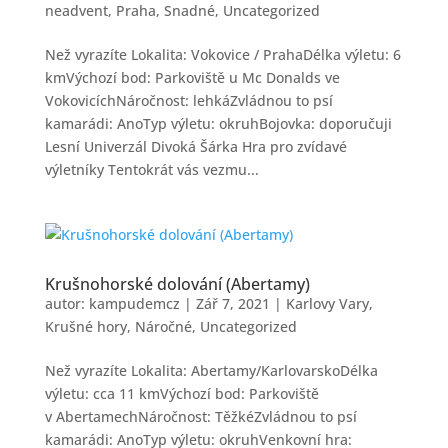
neadvent
,
Praha
,
Snadné
,
Uncategorized
Než vyrazíte Lokalita: Vokovice / PrahaDélka výletu: 6
kmVýchozí bod: Parkoviště u Mc Donalds ve
VokovicíchNáročnost: lehkáZvládnou to psí
kamarádi: AnoTyp výletu: okruhBojovka: doporučuji
Lesní Univerzál Divoká Šárka Hra pro zvídavé
výletníky Tentokrát vás vezmu...
Krušnohorské dolování (Abertamy)
autor:
kampudemcz
|
Zář 7, 2021
|
Karlovy Vary
,
Krušné hory
,
Náročné
,
Uncategorized
Než vyrazíte Lokalita: Abertamy/KarlovarskoDélka
výletu: cca 11 kmVýchozí bod: Parkoviště
v AbertamechNáročnost: TěžkéZvládnou to psí
kamarádi: AnoTyp výletu: okruhVenkovní hra: