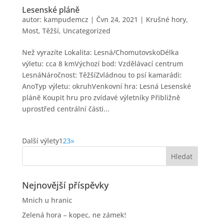
Lesenské pláně
autor:
kampudemcz
|
Čvn 24, 2021
|
Krušné hory
,
Most
,
Těžší
,
Uncategorized
Než vyrazíte Lokalita: Lesná/ChomutovskoDélka
výletu: cca 8 kmVýchozí bod: Vzdělávací centrum
LesnáNáročnost: TěžšíZvládnou to psí kamarádi:
AnoTyp výletu: okruhVenkovní hra: Lesná Lesenské
pláně Koupit hru pro zvídavé výletníky Přibližně
uprostřed centrální části...
Další výlety
1
2
3
»
Nejnovější příspěvky
Mnich u hranic
Zelená hora – kopec, ne zámek!