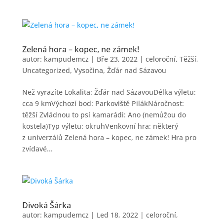
Zelená hora – kopec, ne zámek!
autor:
kampudemcz
|
Bře 23, 2022
|
celoroční
,
Těžší
,
Uncategorized
,
Vysočina
,
Žďár nad Sázavou
Než vyrazíte Lokalita: Žďár nad SázavouDélka výletu:
cca 9 kmVýchozí bod: Parkoviště PilákNáročnost:
těžší Zvládnou to psí kamarádi: Ano (nemůžou do
kostela)Typ výletu: okruhVenkovní hra: některý
z univerzálů Zelená hora – kopec, ne zámek! Hra pro
zvídavé...
Divoká Šárka
autor:
kampudemcz
|
Led 18, 2022
|
celoroční
,